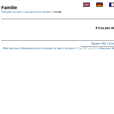
Famille
Annuaire du web
>
Les gens et la société
> Famille
Il n'ya pas d
Ajouter URL
•
Con
Web directory
•
Webverzeichnis
•
Annuaire du web
•
Каталог
•
ウェブディレクト
•
Directorio 