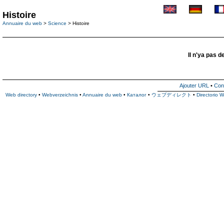
Histoire
Annuaire du web
>
Science
> Histoire
Il n'ya pas d
Ajouter URL
•
Con
Web directory
•
Webverzeichnis
•
Annuaire du web
•
Каталог
•
ウェブディレクト
•
Directorio 