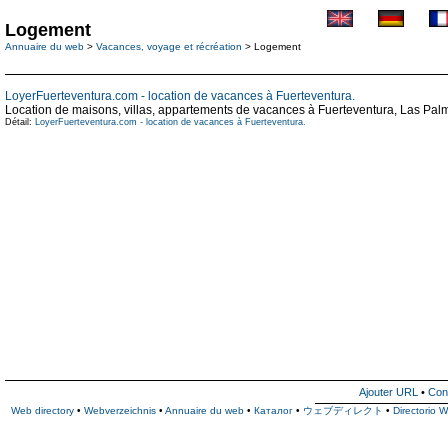
Logement
Annuaire du web
>
Vacances, voyage et récréation
> Logement
LoyerFuerteventura.com - location de vacances à Fuerteventura.
Location de maisons, villas, appartements de vacances à Fuerteventura, Las Palm
Détail:
LoyerFuerteventura.com - location de vacances à Fuerteventura.
Ajouter URL
•
Con
Web directory
•
Webverzeichnis
•
Annuaire du web
•
Каталог
•
ウェブディレクト
•
Directorio 