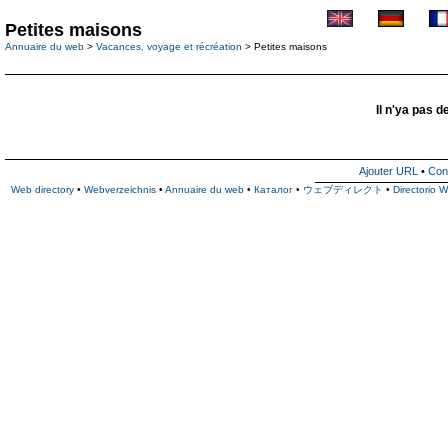
Petites maisons
Annuaire du web
>
Vacances, voyage et récréation
> Petites maisons
Il n'ya pas d
Ajouter URL
•
Con
Web directory
•
Webverzeichnis
•
Annuaire du web
•
Каталог
•
ウェブディレクト
•
Directorio 