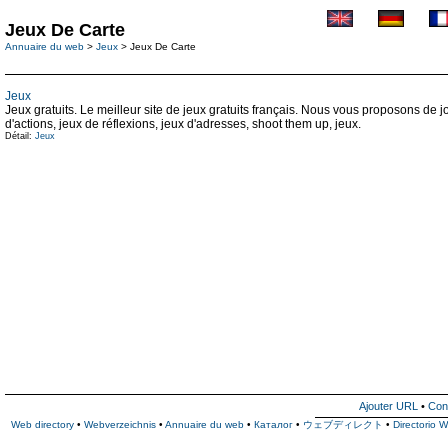
Jeux De Carte
Annuaire du web
>
Jeux
> Jeux De Carte
Jeux
Jeux gratuits. Le meilleur site de jeux gratuits français. Nous vous proposons de
d'actions, jeux de réflexions, jeux d'adresses, shoot them up, jeux.
Détail:
Jeux
Ajouter URL
•
Con
Web directory
•
Webverzeichnis
•
Annuaire du web
•
Каталог
•
ウェブディレクト
•
Directorio 