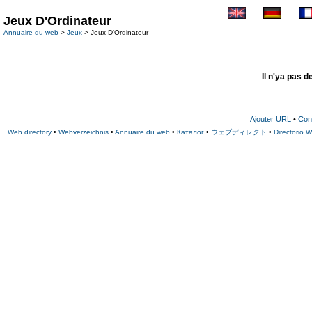
Jeux D'Ordinateur
Annuaire du web
>
Jeux
> Jeux D'Ordinateur
Il n'ya pas d
Ajouter URL
•
Con
Web directory
•
Webverzeichnis
•
Annuaire du web
•
Каталог
•
ウェブディレクト
•
Directorio 