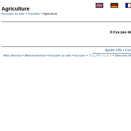
Agriculture
Annuaire du web
>
Industrie
> Agriculture
Il n'ya pas d
Ajouter URL
•
Con
Web directory
•
Webverzeichnis
•
Annuaire du web
•
Каталог
•
ウェブディレクト
•
Directorio 