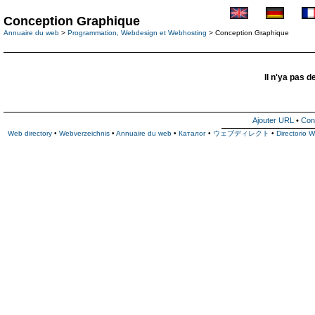
Conception Graphique
Annuaire du web
>
Programmation, Webdesign et Webhosting
> Conception Graphique
Il n'ya pas d
Ajouter URL
•
Con
Web directory
•
Webverzeichnis
•
Annuaire du web
•
Каталог
•
ウェブディレクト
•
Directorio 