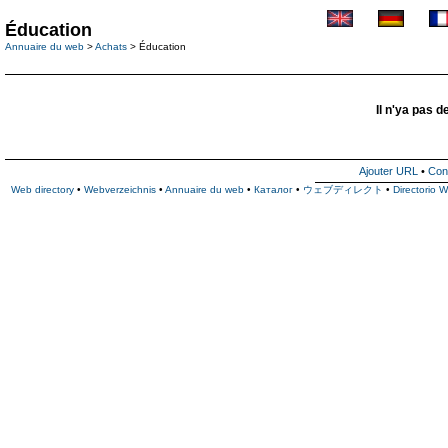
Éducation
Annuaire du web
>
Achats
> Éducation
Il n'ya pas d
Ajouter URL
•
Con
Web directory
•
Webverzeichnis
•
Annuaire du web
•
Каталог
•
ウェブディレクト
•
Directorio 