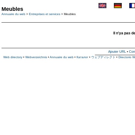
Meubles
Annuaire du web
>
Entreprises et services
> Meubles
Il n'ya pas d
Ajouter URL
•
Con
Web directory
•
Webverzeichnis
•
Annuaire du web
•
Каталог
•
ウェブディレクト
•
Directorio 