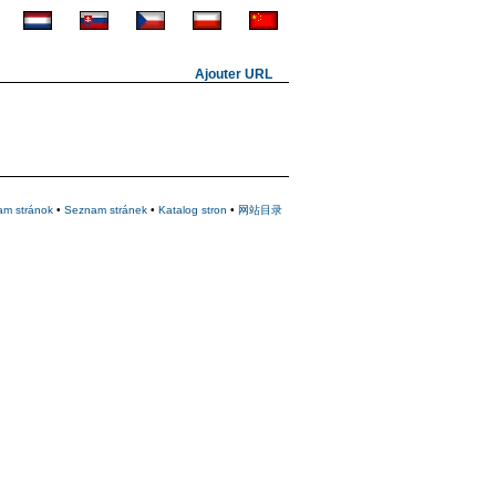
Ajouter URL
am stránok
•
Seznam stránek
•
Katalog stron
•
网站目录