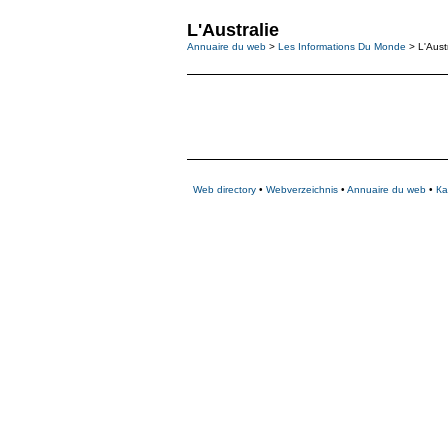
L'Australie
Annuaire du web
>
Les Informations Du Monde
> L'Austr
Web directory
•
Webverzeichnis
•
Annuaire du web
•
Ка