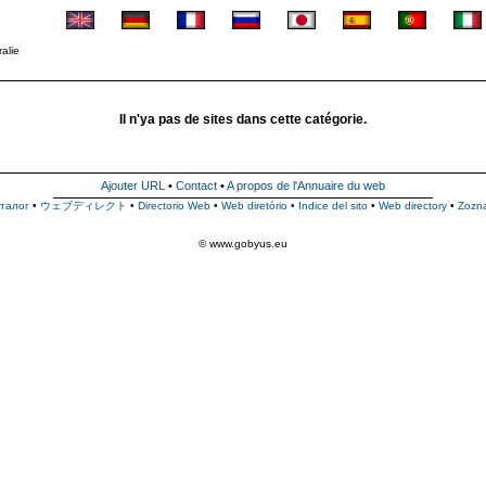
alie
Il n'ya pas de sites dans cette catégorie.
Ajouter URL
•
Contact
•
A propos de l'Annuaire du web
талог
•
ウェブディレクト
•
Directorio Web
•
Web diretório
•
Indice del sito
•
Web directory
•
Zozn
© www.gobyus.eu