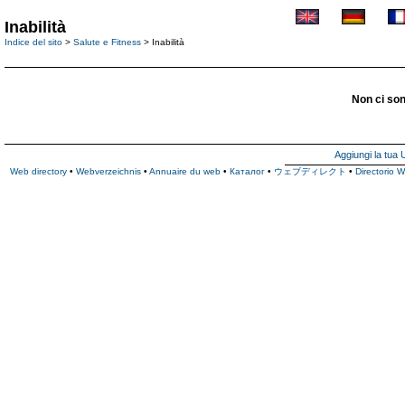
Inabilità
Indice del sito
>
Salute e Fitness
> Inabilità
Non ci son
Aggiungi la tua
Web directory
•
Webverzeichnis
•
Annuaire du web
•
Каталог
•
ウェブディレクト
•
Directorio 