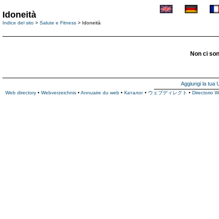
Idoneità
Indice del sito
>
Salute e Fitness
> Idoneità
Non ci son
Aggiungi la tua
Web directory
•
Webverzeichnis
•
Annuaire du web
•
Каталог
•
ウェブディレクト
•
Directorio 