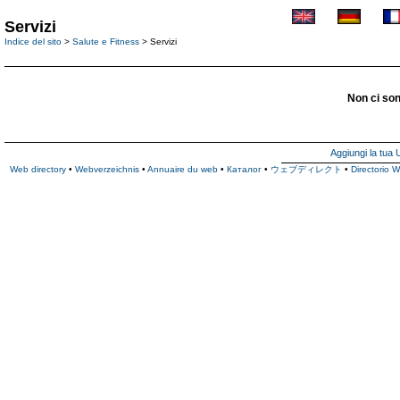
Servizi
Indice del sito
>
Salute e Fitness
> Servizi
Non ci son
Aggiungi la tua
Web directory
•
Webverzeichnis
•
Annuaire du web
•
Каталог
•
ウェブディレクト
•
Directorio 