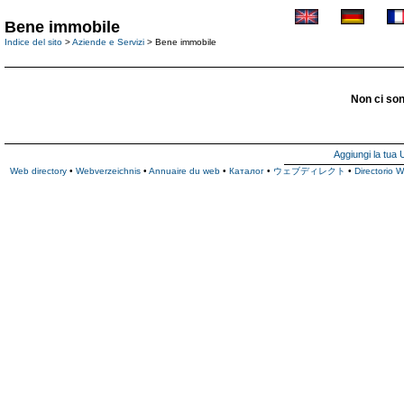
Bene immobile
Indice del sito
>
Aziende e Servizi
> Bene immobile
Non ci son
Aggiungi la tua
Web directory
•
Webverzeichnis
•
Annuaire du web
•
Каталог
•
ウェブディレクト
•
Directorio 