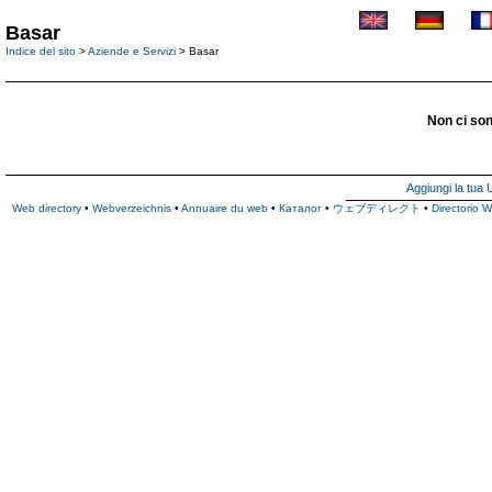
Basar
Indice del sito
>
Aziende e Servizi
> Basar
Non ci son
Aggiungi la tua
Web directory
•
Webverzeichnis
•
Annuaire du web
•
Каталог
•
ウェブディレクト
•
Directorio 