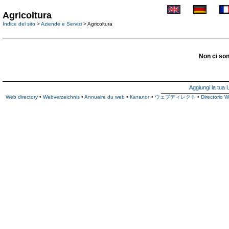
Agricoltura
Indice del sito
>
Aziende e Servizi
> Agricoltura
Non ci son
Aggiungi la tua
Web directory
•
Webverzeichnis
•
Annuaire du web
•
Каталог
•
ウェブディレクト
•
Directorio 