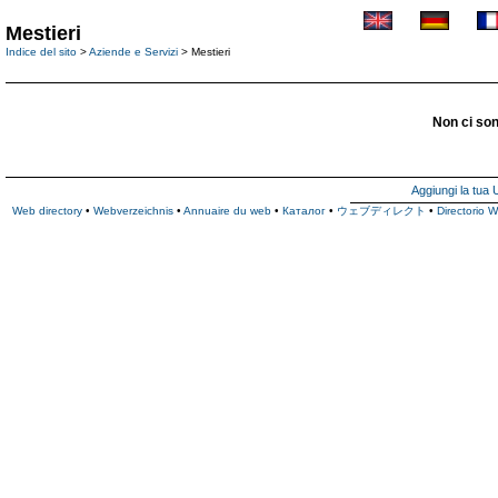
Mestieri
Indice del sito
>
Aziende e Servizi
> Mestieri
Non ci son
Aggiungi la tua
Web directory
•
Webverzeichnis
•
Annuaire du web
•
Каталог
•
ウェブディレクト
•
Directorio 