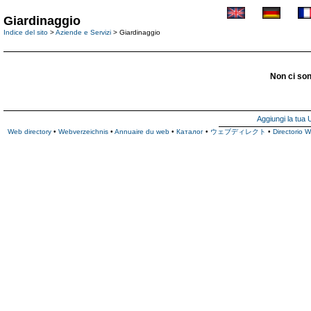
Giardinaggio
Indice del sito
>
Aziende e Servizi
> Giardinaggio
Non ci son
Aggiungi la tua
Web directory
•
Webverzeichnis
•
Annuaire du web
•
Каталог
•
ウェブディレクト
•
Directorio 