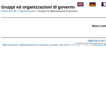
Gruppi ed organizzazioni di governo
Indice del sito
>
Organizzazioni
> Gruppi ed organizzazioni di governo
Non ci son
Aggiungi la tua
Web directory
•
Webverzeichnis
•
Annuaire du web
•
Каталог
•
ウェブディレクト
•
Directorio 