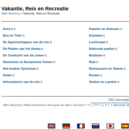
Vakantie, Reis en Recreatie
Web directory
> Vakantie, Reis en Recreatie
Auto's
Kaarten en Atlassen
0
0
Bus en Trein
Kastelen
0
0
De Agentschappen van de reis
Luchtvaart
0
0
De Parken van het thema
Nationale parken
0
0
De Toevlucht van de zomer
Nudisme
0
0
Dierentuin en Botanische Tuinen
Reis
0
0
Het boeken Systemen
Restaurants en Staven
0
0
Holen
Roeien
0
0
Informations van de reis
Steden en Landen
0
0
URL toevoege
Web directory
•
Webverzeichnis
•
Annuaire du web
•
Каталог
•
ウェブディレクト
•
Directorio 