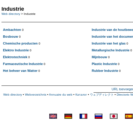
Industrie
Web directory
> Industrie
Ambachten
Industrie van de houtbew
0
Bosbouw
Industrie van het docume
0
Chemische producten
Industrie van het glas
0
0
Elektro Industrie
Metallurgische Industrie
0
0
Elektrotechniek
Mijnbouw
0
0
Farmaceutische Industrie
Plastic Industrie
0
0
Het beheer van Watter
Rubber Industrie
0
0
URL toevoege
Web directory
•
Webverzeichnis
•
Annuaire du web
•
Каталог
•
ウェブディレクト
•
Directorio 