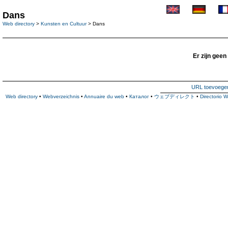
Dans
Web directory
>
Kunsten en Cultuur
> Dans
Er zijn geen
URL toevoege
Web directory
•
Webverzeichnis
•
Annuaire du web
•
Каталог
•
ウェブディレクト
•
Directorio 