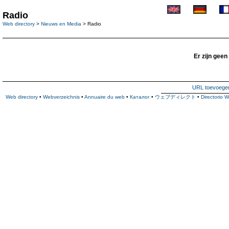
Radio
Web directory
>
Nieuws en Media
> Radio
Er zijn geen
URL toevoege
Web directory
•
Webverzeichnis
•
Annuaire du web
•
Каталог
•
ウェブディレクト
•
Directorio 