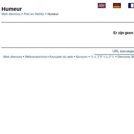
Humeur
Web directory
>
Pret en Hobby
> Humeur
Er zijn geen
URL toevoege
Web directory
•
Webverzeichnis
•
Annuaire du web
•
Каталог
•
ウェブディレクト
•
Directorio 