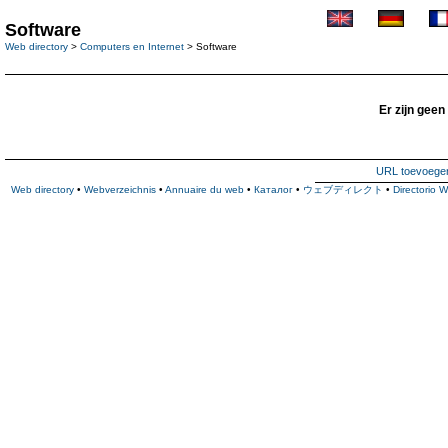
Software
Web directory
>
Computers en Internet
> Software
Er zijn geen
URL toevoege
Web directory
•
Webverzeichnis
•
Annuaire du web
•
Каталог
•
ウェブディレクト
•
Directorio 