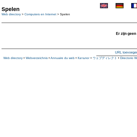
Spelen
Web directory
>
Computers en Internet
> Spelen
Er zijn geen
URL toevoege
Web directory
•
Webverzeichnis
•
Annuaire du web
•
Каталог
•
ウェブディレクト
•
Directorio 