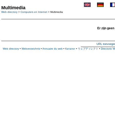
Multimedia
Web directory
>
Computers en Internet
> Multimedia
Er zijn geen
URL toevoege
Web directory
•
Webverzeichnis
•
Annuaire du web
•
Каталог
•
ウェブディレクト
•
Directorio 