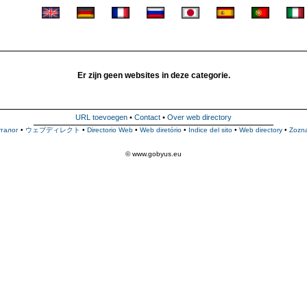
Er zijn geen websites in deze categorie.
URL toevoegen
•
Contact
•
Over web directory
талог
•
ウェブディレクト
•
Directorio Web
•
Web diretório
•
Indice del sito
•
Web directory
•
Zozn
© www.gobyus.eu