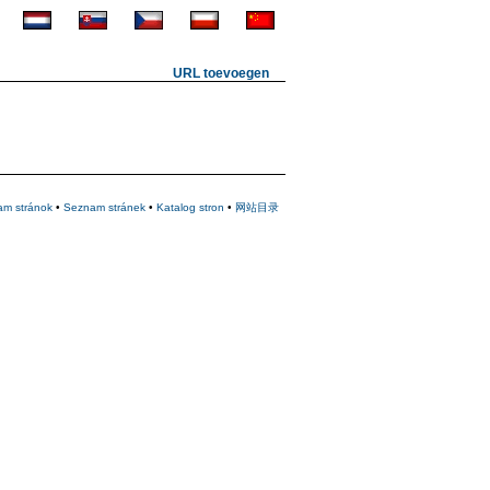
URL toevoegen
am stránok
•
Seznam stránek
•
Katalog stron
•
网站目录