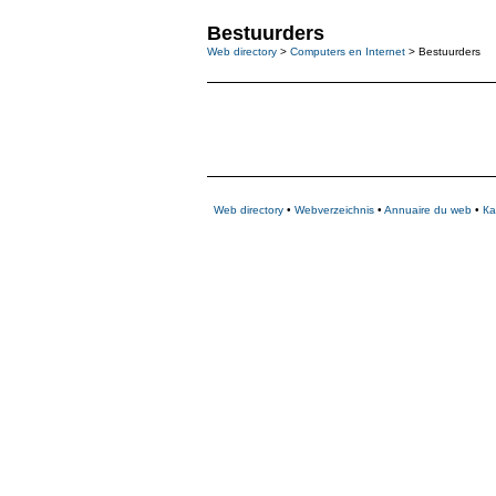
Bestuurders
Web directory
>
Computers en Internet
> Bestuurders
Web directory
•
Webverzeichnis
•
Annuaire du web
•
Ка