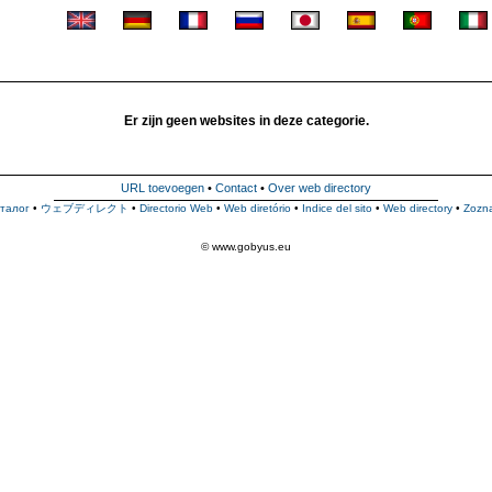
Er zijn geen websites in deze categorie.
URL toevoegen
•
Contact
•
Over web directory
талог
•
ウェブディレクト
•
Directorio Web
•
Web diretório
•
Indice del sito
•
Web directory
•
Zozn
© www.gobyus.eu