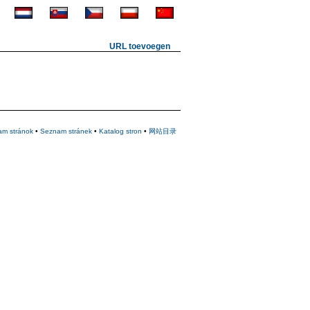
URL toevoegen
am stránok
•
Seznam stránek
•
Katalog stron
•
网站目录