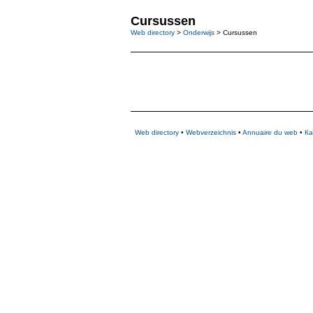
Cursussen
Web directory
>
Onderwijs
> Cursussen
Web directory
•
Webverzeichnis
•
Annuaire du web
•
Ка