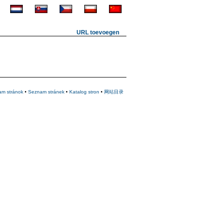
URL toevoegen
am stránok
•
Seznam stránek
•
Katalog stron
•
网站目录