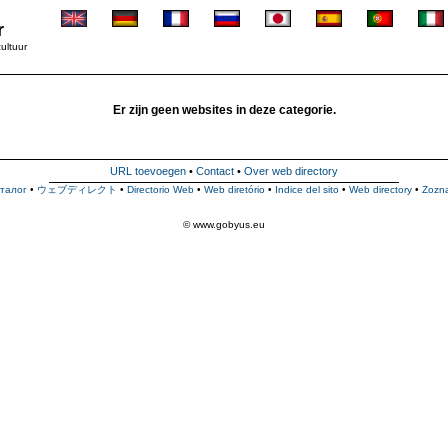
r
ultuur
Er zijn geen websites in deze categorie.
URL toevoegen
•
Contact
•
Over web directory
талог
•
ウェブディレクト
•
Directorio Web
•
Web diretório
•
Indice del sito
•
Web directory
•
Zozn
© www.gobyus.eu