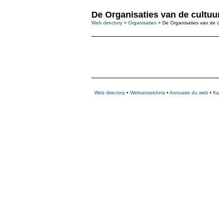
De Organisaties van de cultuu
Web directory
>
Organisaties
> De Organisaties van de c
Web directory
•
Webverzeichnis
•
Annuaire du web
•
Ка