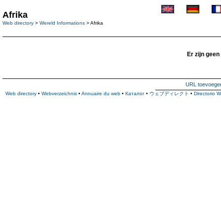
Afrika
Web directory
>
Wereld Informations
> Afrika
Er zijn geen
URL toevoege
Web directory
•
Webverzeichnis
•
Annuaire du web
•
Каталог
•
ウェブディレクト
•
Directorio 