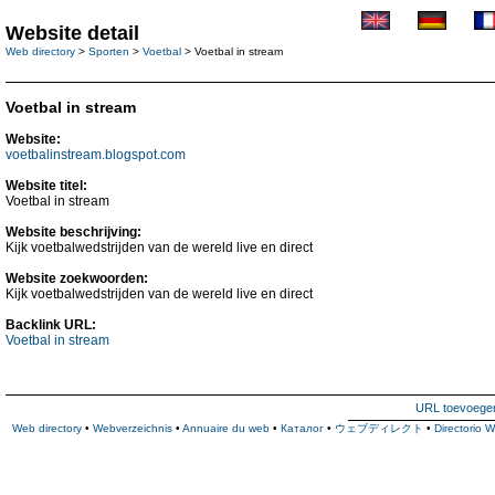
Website detail
Web directory
>
Sporten
>
Voetbal
> Voetbal in stream
Voetbal in stream
Website:
voetbalinstream.blogspot.com
Website titel:
Voetbal in stream
Website beschrijving:
Kijk voetbalwedstrijden van de wereld live en direct
Website zoekwoorden:
Kijk voetbalwedstrijden van de wereld live en direct
Backlink URL:
Voetbal in stream
URL toevoege
Web directory
•
Webverzeichnis
•
Annuaire du web
•
Каталог
•
ウェブディレクト
•
Directorio 