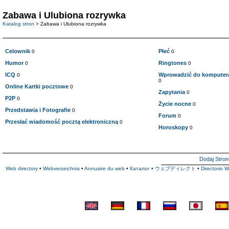
Zabawa i Ulubiona rozrywka
Katalog stron
> Zabawa i Ulubiona rozrywka
Celownik
Płeć
0
0
Humor
Ringtones
0
0
ICQ
Wprowadzić do komputera 
0
0
Online Kartki pocztowe
0
Zapytania
0
P2P
0
Życie nocne
0
Przedstawia i Fotografie
0
Forum
0
Przesłać wiadomość pocztą elektroniczną
0
Horoskopy
0
Dodaj Stron
Web directory
•
Webverzeichnis
•
Annuaire du web
•
Каталог
•
ウェブディレクト
•
Directorio 