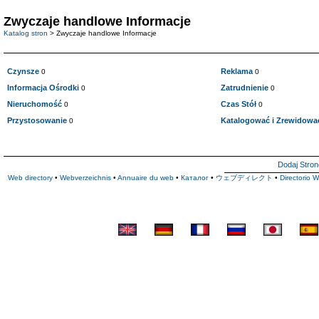
Zwyczaje handlowe Informacje
Katalog stron
> Zwyczaje handlowe Informacje
Czynsze
Reklama
0
0
Informacja Ośrodki
Zatrudnienie
0
0
Nieruchomość
Czas Stół
0
0
Przystosowanie
Katalogować i Zrewidować
0
Dodaj Stron
Web directory
•
Webverzeichnis
•
Annuaire du web
•
Каталог
•
ウェブディレクト
•
Directorio 