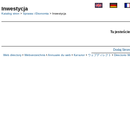
Inwestycja
Katalog stron
>
Sprawa i Ekonomia
> Inwestycja
Tu jesteście
Dodaj Stron
Web directory
•
Webverzeichnis
•
Annuaire du web
•
Каталог
•
ウェブディレクト
•
Directorio 