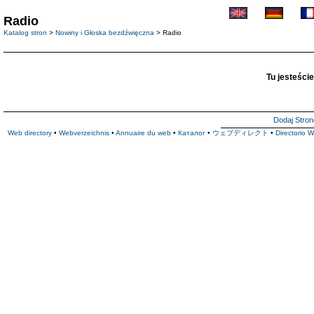
Radio
Katalog stron
>
Nowiny i Głoska bezdźwięczna
> Radio
Tu jesteście
Dodaj Stron
Web directory
•
Webverzeichnis
•
Annuaire du web
•
Каталог
•
ウェブディレクト
•
Directorio 