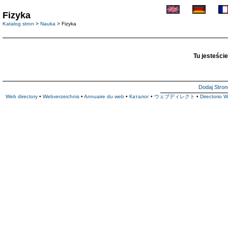
Fizyka
Katalog stron
>
Nauka
> Fizyka
Tu jesteście
Dodaj Stron
Web directory
•
Webverzeichnis
•
Annuaire du web
•
Каталог
•
ウェブディレクト
•
Directorio 