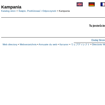
Kampania
Katalog stron
>
Święto, Podróżować i Odpoczynek
> Kampania
Tu jesteście
Dodaj Stron
Web directory
•
Webverzeichnis
•
Annuaire du web
•
Каталог
•
ウェブディレクト
•
Directorio 