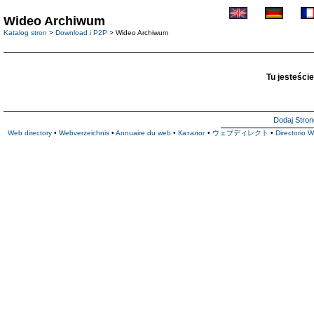
Wideo Archiwum
Katalog stron
>
Download i P2P
> Wideo Archiwum
Tu jesteście
Dodaj Stron
Web directory
•
Webverzeichnis
•
Annuaire du web
•
Каталог
•
ウェブディレクト
•
Directorio 