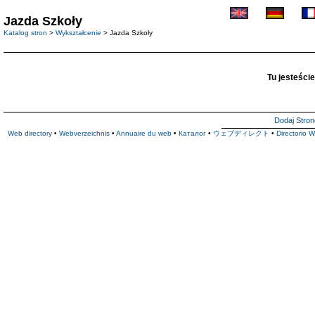
Jazda Szkoły
Katalog stron
>
Wykształcenie
> Jazda Szkoły
Tu jesteście
Dodaj Stron
Web directory
•
Webverzeichnis
•
Annuaire du web
•
Каталог
•
ウェブディレクト
•
Directorio 