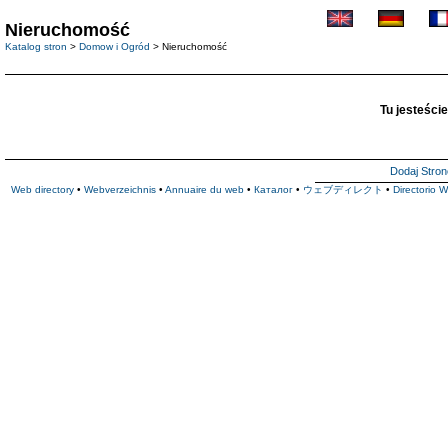
Nieruchomość
Katalog stron
>
Domow i Ogród
> Nieruchomość
Tu jesteście
Dodaj Stron
Web directory
•
Webverzeichnis
•
Annuaire du web
•
Каталог
•
ウェブディレクト
•
Directorio 