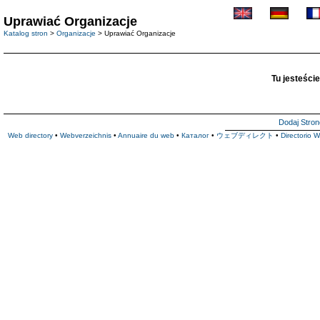
Uprawiać Organizacje
Katalog stron
>
Organizacje
> Uprawiać Organizacje
Tu jesteście
Dodaj Stron
Web directory
•
Webverzeichnis
•
Annuaire du web
•
Каталог
•
ウェブディレクト
•
Directorio 