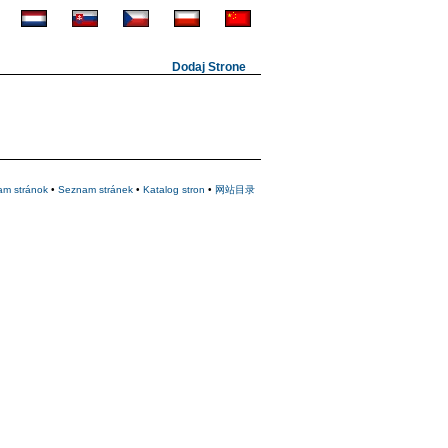
Dodaj Strone
am stránok
•
Seznam stránek
•
Katalog stron
•
网站目录