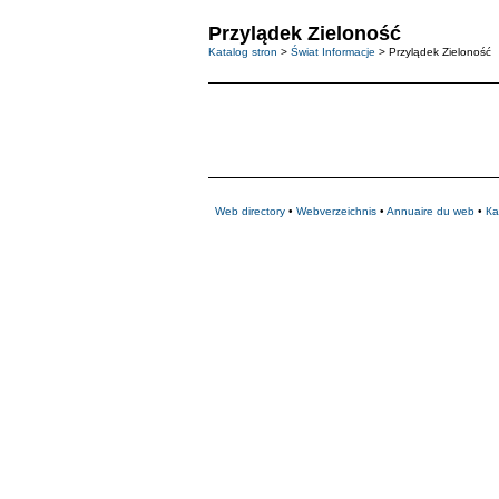
Przylądek Zieloność
Katalog stron
>
Świat Informacje
> Przylądek Zieloność
Web directory
•
Webverzeichnis
•
Annuaire du web
•
Ка