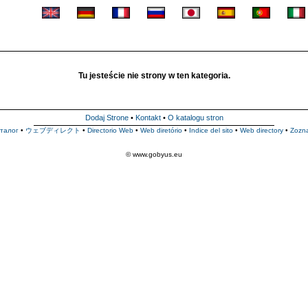
Tu jesteście nie strony w ten kategoria.
Dodaj Strone
•
Kontakt
•
O katalogu stron
талог
•
ウェブディレクト
•
Directorio Web
•
Web diretório
•
Indice del sito
•
Web directory
•
Zozn
© www.gobyus.eu