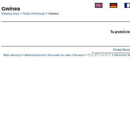
Gwinea
Katalog stron
>
Świat Informacje
> Gwinea
Tu jesteście
Dodaj Stron
Web directory
•
Webverzeichnis
•
Annuaire du web
•
Каталог
•
ウェブディレクト
•
Directorio 