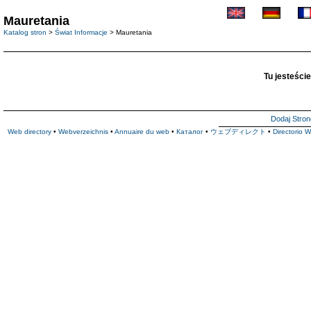
Mauretania
Katalog stron
>
Świat Informacje
> Mauretania
Tu jesteście
Dodaj Stron
Web directory
•
Webverzeichnis
•
Annuaire du web
•
Каталог
•
ウェブディレクト
•
Directorio 