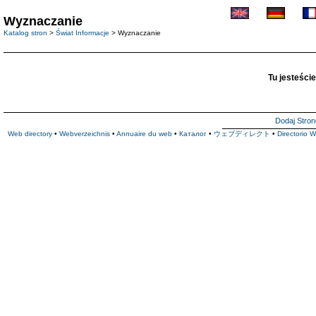
Wyznaczanie
Katalog stron
>
Świat Informacje
> Wyznaczanie
Tu jesteście
Dodaj Stron
Web directory
•
Webverzeichnis
•
Annuaire du web
•
Каталог
•
ウェブディレクト
•
Directorio 