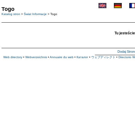
Togo
Katalog stron
>
Świat Informacje
> Togo
Tu jesteście
Dodaj Stron
Web directory
•
Webverzeichnis
•
Annuaire du web
•
Каталог
•
ウェブディレクト
•
Directorio 