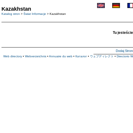
Kazakhstan
Katalog stron
>
Świat Informacje
> Kazakhstan
Tu jesteście
Dodaj Stron
Web directory
•
Webverzeichnis
•
Annuaire du web
•
Каталог
•
ウェブディレクト
•
Directorio 