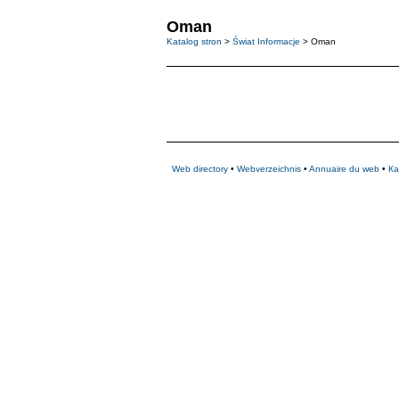
Oman
Katalog stron
>
Świat Informacje
> Oman
Web directory
•
Webverzeichnis
•
Annuaire du web
•
Ка