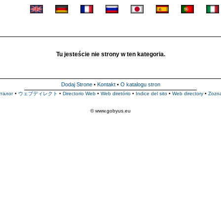
Tu jesteście nie strony w ten kategoria.
Dodaj Strone
•
Kontakt
•
O katalogu stron
талог
•
ウェブディレクト
•
Directorio Web
•
Web diretório
•
Indice del sito
•
Web directory
•
Zozn
© www.gobyus.eu