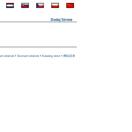
Dodaj Strone
am stránok
•
Seznam stránek
•
Katalog stron
•
网站目录